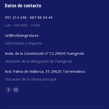
Datos de contacto
951 214 246 - 687 86 54 44
Lun - Vie 9:00 - 14:00
cef@cefuengirola.es
Información y Soporte
Avda. de la Constitución nº 12 29630 Fuengirola
Ubicación de la delegación de Fuengirola
Avd. Palma de Mallorca, 35 29620 Torremolinos
Ubicación de la oficina principal
Encuéntranos en:
Facebook
Instagram
page
page
opens
opens