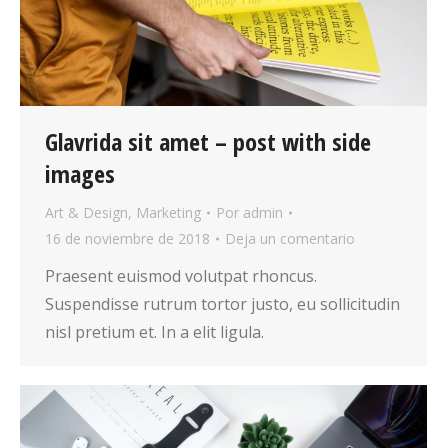
Glavrida sit amet – post with side
images
Art & Design
,
Marketing
Por
admin
16 de noviembre de 2018
Deja un comentario
Praesent euismod volutpat rhoncus.
Suspendisse rutrum tortor justo, eu sollicitudin
nisl pretium et. In a elit ligula.